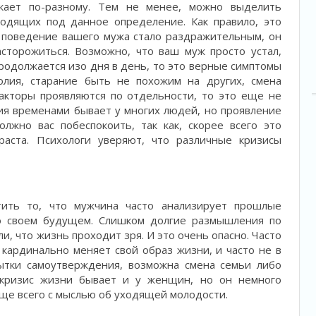
екает по-разному. Тем не менее, можно выделить
ходящих под данное определение. Как правило, это
и поведение вашего мужа стало раздражительным, он
сторожиться. Возможно, что ваш муж просто устал,
родолжается изо дня в день, то это верные симптомы
олия, старание быть не похожим на других, смена
акторы проявляются по отдельности, то это еще не
ия временами бывает у многих людей, но проявление
олжно вас побеспокоить, так как, скорее всего это
раста. Психологи уверяют, что различные кризисы
тить то, что мужчина часто анализирует прошлые
о своем будущем. Слишком долгие размышления по
и, что жизнь проходит зря. И это очень опасно. Часто
 кардинально меняет свой образ жизни, и часто не в
ытки самоутверждения, возможна смена семьи либо
 кризис жизни бывает и у женщин, но он немного
аще всего с мыслью об уходящей молодости.