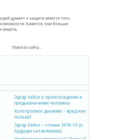
юдей думает о защите вместо того,
возможности. Кажется, они больше
м смерти.
нклин – американский просветитель
Эдгар Кейси о происхождении и
предназначении человека
Холотропное дыхание – вред или
польза?
Эдгар Кейси – чтение 3976-15 (о
будущих катаклизмах)
Нострадамус предсказал Путина?