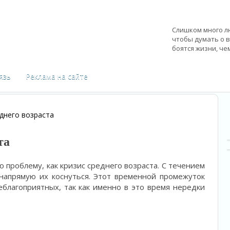
Слишком много л
чтобы думать о 
боятся жизни, че
—
Бенджамин Фра
язь
Реклама на сайте
днего возраста
та
 проблему, как кризис среднего возраста. С течением
напрямую их коснуться. Этот временной промежуток
благоприятных, так как именно в это время нередки