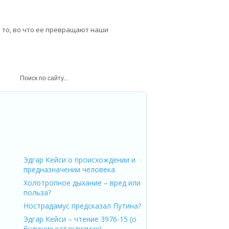
о то, во что ее превращают наши
 римский император и философ
Эдгар Кейси о происхождении и
предназначении человека
Холотропное дыхание – вред или
польза?
Нострадамус предсказал Путина?
Эдгар Кейси – чтение 3976-15 (о
будущих катаклизмах)