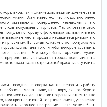
к моральной, так и физической, ведь он должен стать
овой жизни. Всем известно, что люди, постоянно
часто оказываются совершенно незнакомы с его
е столь популярны у туристов. Так исправьте свою
ь прогулке по городу с фотоаппаратом: взгляните по
те известные места города и насладитесь ритмом его
 и привычным. Вы увидите, как многое пропускаете в
 первым шагом для того, чтобы вечером составить
очется посетить. Это могут быть городские музеи,
и о природе, ведь отъехав от города всего лишь на
 можете оказаться в потрясающей красоты лесу или на
гласит народная поговорка. Как же превратить работу
о рабочего места: наведите порядок, разберите
лан неотложных дел. Не стоит ограничиваться только
бходимо привнести какой-то яркий элемент, украшение
 приносить хорошее настроение – это может быть