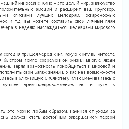
машний киносеанс. Кино – это целый мир, знакомство
положительных эмоций и расширит ваш кругозор.
ными списками лучших мелодрам, оскароносных
ок и т.д. вы можете составить свой личный план
вечера в неделю наслаждаться шедеврами мирового
а сегодня пришел черед книг. Какую книгу вы читаете
 В быстром темпе современной жизни многие люди
тение, теряя возможность приобщиться к мировой и
 пополнить свой багаж знаний. У вас нет возможности
ишитесь в ближайшую библиотеку или обменивайтесь с
 лучшее времяпрепровождение, но и путь к
ать это можно любым образом, начиная от ухода за
 день должен стать достойным завершением первой