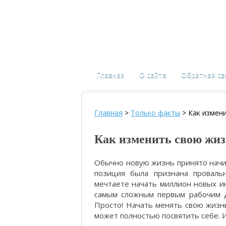
Главная
О сайте
Обратная св
Главная
>
Только факты
>
Как измени
Как изменить свою жизн
Обычно новую жизнь принято начин
позиция была признана провальн
мечтаете начать миллион новых ин
самым сложным первым рабочим д
Просто! Начать менять свою жизн
может полностью посвятить себе. И