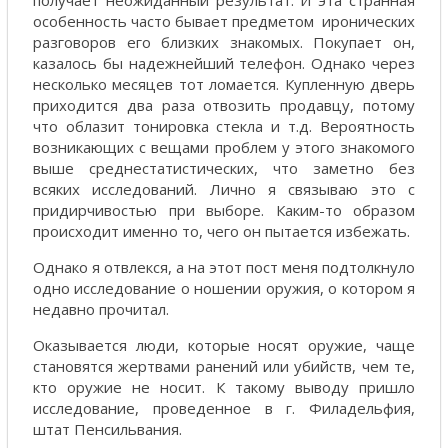
получает неожиданный результат. И эта странная
особенность часто бывает предметом иронических
разговоров его близких знакомых. Покупает он,
казалось бы надежнейший телефон. Однако через
несколько месяцев тот ломается. Купленную дверь
приходится два раза отвозить продавцу, потому
что облазит тонировка стекла и т.д. Вероятность
возникающих с вещами проблем у этого знакомого
выше среднестатистических, что заметно без
всяких исследований. Лично я связываю это с
придирчивостью при выборе. Каким-то образом
происходит именно то, чего он пытается избежать.
Однако я отвлекся, а на этот пост меня подтолкнуло
одно исследование о ношении оружия, о котором я
недавно прочитал.
Оказывается люди, которые носят оружие, чаще
становятся жертвами ранений или убийств, чем те,
кто оружие не носит. К такому выводу пришло
исследование, проведенное в г. Филадельфия,
штат Пенсильвания.