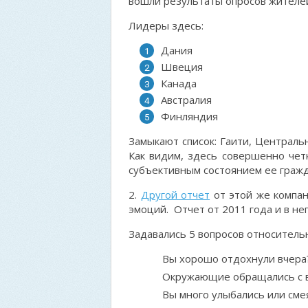
вошли результаты опросов жителей
Лидеры здесь:
Дания
Швеция
Канада
Австралия
Финляндия
Замыкают список: Гаити, Центральн
Как видим, здесь совершенно чет
субъективным состоянием ее гражд
2.
Другой отчет
от этой же компа
эмоций. Отчет от 2011 года и в не
Задавались 5 вопросов относител
Вы хорошо отдохнули вчера
Окружающие обращались с 
Вы много улыбались или сме