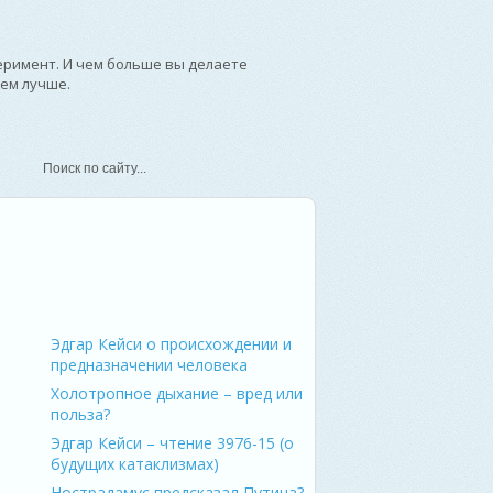
еримент. И чем больше вы делаете
тем лучше.
ерсон – мыслитель и писатель
Эдгар Кейси о происхождении и
предназначении человека
Холотропное дыхание – вред или
польза?
Эдгар Кейси – чтение 3976-15 (о
будущих катаклизмах)
Нострадамус предсказал Путина?