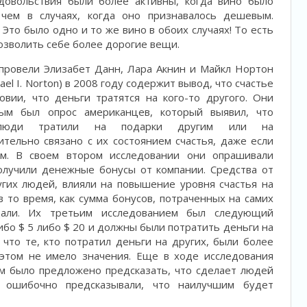
довольствия были более активны, когда вино было
чем в случаях, когда оно признавалось дешевым.
Это было одно и то же вино в обоих случаях! То есть
позволить себе более дорогие вещи.
провели Элизабет Данн, Лара Акнин и Майкл Нортон
ichael I. Norton) в 2008 году содержит вывод, что счастье
овии, что деньги тратятся на кого-то другого. Они
вым был опрос американцев, который выявил, что
е люди тратили на подарки другим или на
тельно связано с их состоянием счастья, даже если
м. В своем втором исследовании они опрашивали
олучили денежные бонусы от компании. Средства от
угих людей, влияли на повышение уровня счастья на
в то время, как сумма бонусов, потраченных на самих
дали. Их третьим исследованием был следующий
ибо $ 5 либо $ 20 и должны были потратить деньги на
, что те, кто потратил деньги на других, были более
 этом не имело значения. Еще в ходе исследования
м было предложено предсказать, что сделает людей
и ошибочно предсказывали, что наилучшим будет