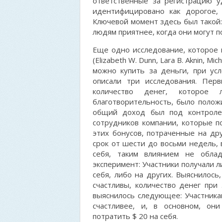
ответственные за регистрацию у
идентифицировано как дорогое, 
Ключевой момент здесь был такой: 
людям приятнее, когда они могут 
Еще одно исследование, которое 
(Elizabeth W. Dunn, Lara B. Aknin, M
можно купить за деньги, при усл
описали три исследования. Пер
количество денег, которо
благотворительность, было положи
общий доход был под контроле
сотрудников компании, которые п
этих бонусов, потраченные на др
срок от шести до восьми недель, 
себя, таким влиянием не обла
эксперимент: Участники получали л
себя, либо на других. Выяснилось
счастливы, количество денег при
выяснилось следующее: Участника
счастливее, и, в основном, он
потратить $ 20 на себя.