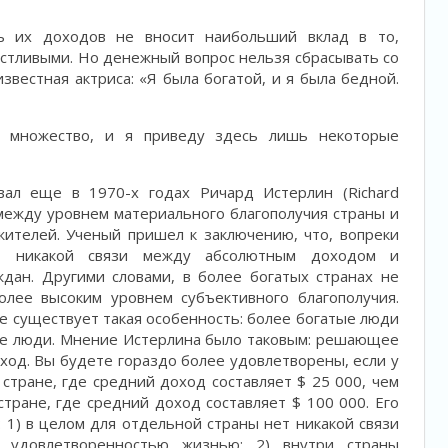
ь их доходов не вносит наибольший вклад в то,
астливыми. Но денежный вопрос нельзя сбрасывать со
известная актриса: «Я была богатой, и я была бедной.
о множество, и я приведу здесь лишь некоторые
ал еще в 1970-х годах Ричард Истерлин (Richard
ь между уровнем материального благополучия страны и
ителей. Ученый пришел к заключению, что, вопреки
ет никакой связи между абсолютным доходом и
дан. Другими словами, в более богатых странах не
олее высоким уровнем субъективного благополучия.
е существует такая особенность: более богатые люди
ые люди. Мнение Истерлина было таковым: решающее
од. Вы будете гораздо более удовлетворены, если у
 стране, где средний доход составляет $ 25 000, чем
стране, где средний доход составляет $ 100 000. Его
 1) в целом для отдельной страны нет никакой связи
удовлетворенностью жизнью; 2) внутри страны