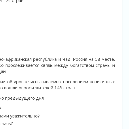
 124 стран.
о-африканская республика и Чад. Россия на 58 месте.
ко прослеживается связь между богатством страны и
ан.
нии об уровне испытываемых населением позитивных
го вошли опросы жителей 148 стран.
ьно предыдущего дня:
?
вами уважительно?
ялись?