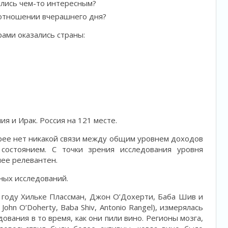
ались чем-то интересным?
 отношении вчерашнего дня?
рами оказались страны:
я и Ирак. Россия на 121 месте.
орее нет никакой связи между общим уровнем доходов
состоянием. С точки зрения исследования уровня
лее релевантен.
ных исследований.
 году Хильке Плассман, Джон O’Дохерти, Баба Шив и
John O’Doherty, Baba Shiv, Antonio Rangel), измерялась
ования в то время, как они пили вино. Регионы мозга,