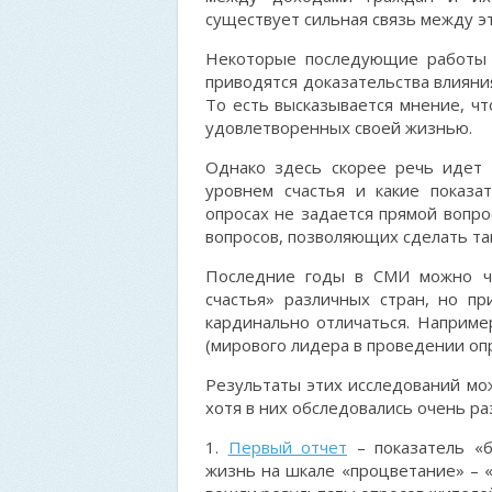
существует сильная связь между э
Некоторые последующие работы у
приводятся доказательства влияни
То есть высказывается мнение, ч
удовлетворенных своей жизнью.
Однако здесь скорее речь идет 
уровнем счастья и какие показа
опросах не задается прямой вопрос
вопросов, позволяющих сделать та
Последние годы в СМИ можно ча
счастья» различных стран, но п
кардинально отличаться. Например
(мирового лидера в проведении опр
Результаты этих исследований мож
хотя в них обследовались очень ра
1.
Первый отчет
– показатель «б
жизнь на шкале «процветание» – «