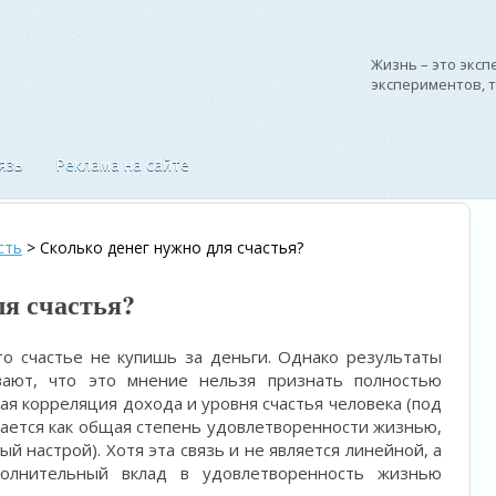
Жизнь – это эксп
экспериментов, 
—
Ральф Уолдо Эм
язь
Реклама на сайте
сть
>
Сколько денег нужно для счастья?
ля счастья?
то счастье не купишь за деньги. Однако результаты
вают, что это мнение нельзя признать полностью
я корреляция дохода и уровня счастья человека (под
ается как общая степень удовлетворенности жизнью,
 настрой). Хотя эта связь и не является линейной, а
олнительный вклад в удовлетворенность жизнью