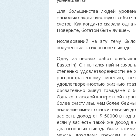
уменьшается.
Для большинства людей уровен
насколько люди чувствуют себя сч
счетов. Как когда-то сказала одна 
Поверьте, богатой быть лучше».
Исследований на эту тему был
полученные на их основе выводы.
Одну из первых работ опубликов
Easterlin). Он пытался найти связ
степенью удовлетворенности ее ж
распространенному мнению, н
удовлетворенностью жизнью граж
обязательно живут граждане с б
Однако в каждой конкретной стран
более счастливы, чем более бедн
значение имеет относительный дох
вас есть доход от $ 50000 в год в
если у вас есть такой же доход в 
два основных вывода были такими:
между доходами граждан и их 