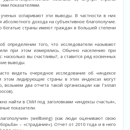
тими показателями.
ченых оспаривают эти выводы. В частности в них
я абсолютного дохода на субъективное благополучие.
то богатые страны имеют граждан в большей степени
об определении того, что исследователи называют
тели при этом измерялись. Обычно населению при
: насколько вы счастливы?, а ставится ряд косвенных
кие выводы.
сто видеть очередное исследование об «индексе
ри этом лидирующие страны в этих индексах могут
, возьмем два отчета такой организации как Гэллап
осов).
но найти в СМИ под заголовками «индексы счастья»,
зные показатели.
лагополучия» (wellbeing) (как люди оценивают свою
борьба» – «страдание»). Отчет от 2010 года и в него