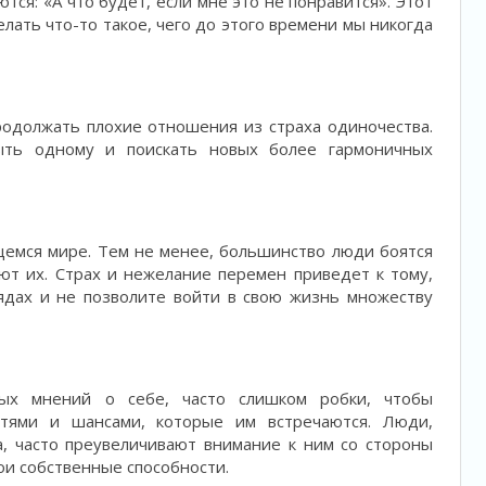
тся: «А что будет, если мне это не понравится». Этот
лать что-то такое, чего до этого времени мы никогда
одолжать плохие отношения из страха одиночества.
ыть одному и поискать новых более гармоничных
емся мире. Тем не менее, большинство люди боятся
ают их. Страх и нежелание перемен приведет к тому,
лядах и не позволите войти в свою жизнь множеству
ных мнений о себе, часто слишком робки, чтобы
стями и шансами, которые им встречаются. Люди,
а, часто преувеличивают внимание к ним со стороны
и собственные способности.