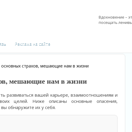
Вдохновение – эт
посещать ленив
—
Петр Чайковски
язь
Реклама на сайте
 основных страхов, мешающие нам в жизни
ов, мешающие нам в жизни
ать развиваться вашей карьере, взаимоотношениям и
воих целей. Ниже описаны основные опасения,
вы обнаружите их у себя.