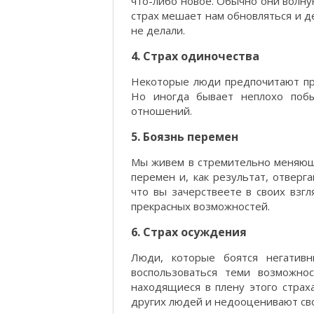
что-либо новое. Обычно они волную
страх мешает нам обновляться и де
не делали.
4. Страх одиночества
Некоторые люди предпочитают пр
Но иногда бывает неплохо поб
отношений.
5. Боязнь перемен
Мы живем в стремительно меняющ
перемен и, как результат, отверг
что вы зачерствеете в своих взг
прекрасных возможностей.
6. Страх осуждения
Люди, которые боятся негатив
воспользоваться теми возможно
находящиеся в плену этого страх
других людей и недооценивают сво