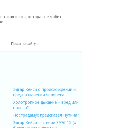
о такая гостья, которая не любит
ых.
й – композитор
Эдгар Кейси о происхождении и
предназначении человека
Холотропное дыхание – вред или
польза?
Нострадамус предсказал Путина?
Эдгар Кейси – чтение 3976-15 (о
будущих катаклизмах)