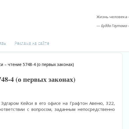
Жизнь человека –
—
Будда Гаутама 
учитель
язь
Реклама на сайте
и – чтение 5748-4 (о первых законах)
748-4 (о первых законах)
 Эдгаром Кейси в его офисе на Графтон Авеню, 322,
оответствии с вопросом, заданным непосредственно