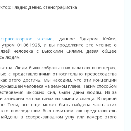
уктор; Глэдис Дэвис, стенографистка
кстрасенсорное чтение
, данное Эдгаром Кейси,
 утром 01.06.1925, и вы продолжите это чтение о
вязей человека с Высокими Силами, давая общее
ось людям.
ельства. Люди были собраны в их палатках и пещерах,
ные с представлениями относительно превосходства
как этого достичь. Мы находим, что эти концепции
окружающей человека на земном плане. Таким способом
ествования Высоких Сил, были даны людям. Из-за
и записаны на пластинах из камня и сланца. В первой
не Тени, все еще может быть найдена часть этих
 кто впоследствии был почитаем как представитель
найдены в северо-западном углу или камере этого