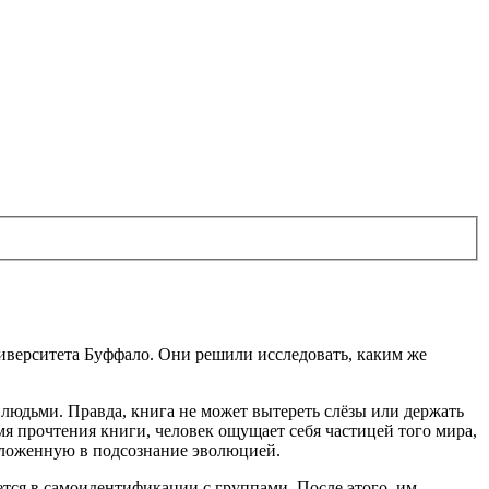
ниверситета Буффало. Они решили исследовать, каким же
 людьми. Правда, книга не может вытереть слёзы или держать
емя прочтения книги, человек ощущает себя частицей того мира,
заложенную в подсознание эволюцией.
ется в самоидентификации с группами. После этого, им