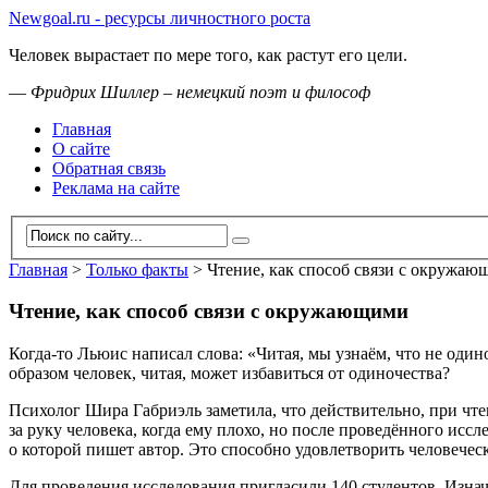
Newgoal.ru - ресурсы личностного роста
Человек вырастает по мере того, как растут его цели.
—
Фридрих Шиллер – немецкий поэт и философ
Главная
О сайте
Обратная связь
Реклама на сайте
Главная
>
Только факты
>
Чтение, как способ связи с окружа
Чтение, как способ связи с окружающими
Когда-то Льюис написал слова: «Читая, мы узнаём, что не оди
образом человек, читая, может избавиться от одиночества?
Психолог Шира Габриэль заметила, что действительно, при чте
за руку человека, когда ему плохо, но после проведённого исс
о которой пишет автор. Это способно удовлетворить человече
Для проведения исследования пригласили 140 студентов. Изна