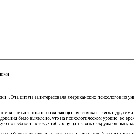
ющими
ноки». Эта цитата заинтересовала американских психологов из у
нии возникает что-то, позволяющее чувствовать связь с другими
ледования было выявлено, что на психологическом уровне, во вр
скую потребность в том, чтобы ощущать связь с окружающими, 
чально было определено, насколько сильно каждый из них нужда