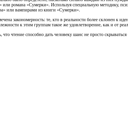
» или романа «Сумерки». Используя специальную методику, псих
ра» или вампирами из книги «Сумерки».
мечена закономерность: те, кто в реальности более склонен к и
ежности к этим группам такое же удовлетворение, как и от реа
то чтение способно дать человеку шанс не просто скрываться от