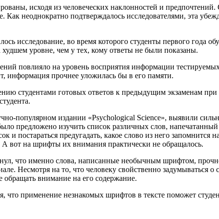
ваны, исходя из человеческих наклонностей и предпочтений. О
е. Как неоднократно подтверждалось исследователями, эта убеж
лось исследование, во время которого студенты первого года о
 худшем уровне, чем у тех, кому ответы не были показаны.
ений повлияло на уровень восприятия информации тестируемых.
т, информация прочнее уложилась бы в его памяти.
нению студентами готовых ответов к предыдущим экзаменам при
студента.
но-популярном издании «Psychological Science», выявили сильн
было предложено изучить список различных слов, напечатанный
ок и постараться предугадать, какое слово из него запомнится 
 А вот на шрифты их внимания практически не обращалось.
нул, что именно слова, написанные необычным шрифтом, прочне
але. Несмотря на то, что человеку свойственно задумываться о
е обращать внимание на его содержание.
ся, что применение незнакомых шрифтов в тексте поможет студе