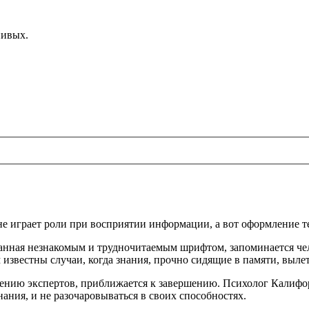
енивых.
е играет роли при восприятии информации, а вот оформление те
анная незнакомым и трудночитаемым шрифтом, запоминается че
звестны случаи, когда знания, прочно сидящие в памяти, вылет
ждению экспертов, приближается к завершению. Психолог Калифо
ания, и не разочаровываться в своих способностях.