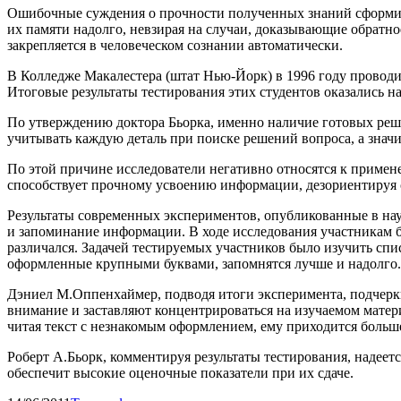
Ошибочные суждения о прочности полученных знаний сформиро
их памяти надолго, невзирая на случаи, доказывающие обратно
закрепляется в человеческом сознании автоматически.
В Колледже Макалестера (штат Нью-Йорк) в 1996 году проводи
Итоговые результаты тестирования этих студентов оказались на
По утверждению доктора Бьорка, именно наличие готовых реш
учитывать каждую деталь при поиске решений вопроса, а значи
По этой причине исследователи негативно относятся к приме
способствует прочному усвоению информации, дезориентируя 
Результаты современных экспериментов, опубликованные в науч
и запоминание информации. В ходе исследования участникам 
различался. Задачей тестируемых участников было изучить спис
оформленные крупными буквами, запомнятся лучше и надолго.
Дэниел М.Оппенхаймер, подводя итоги эксперимента, подчерк
внимание и заставляют концентрироваться на изучаемом матери
читая текст с незнакомым оформлением, ему приходится больш
Роберт А.Бьорк, комментируя результаты тестирования, надеет
обеспечит высокие оценочные показатели при их сдаче.