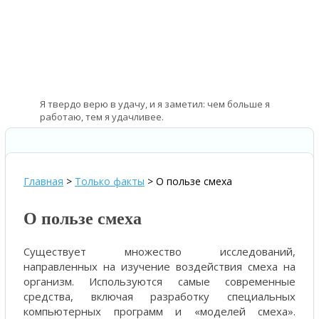
Я твердо верю в удачу, и я заметил: чем больше я
работаю, тем я удачливее.
—
Томас Джефферсон – автор Декларации независимости
США
Главная
>
Только факты
>
О пользе смеха
О пользе смеха
Существует множество исследований,
направленных на изучение воздействия смеха на
организм. Используются самые современные
средства, включая разработку специальных
компьютерных программ и «моделей смеха».