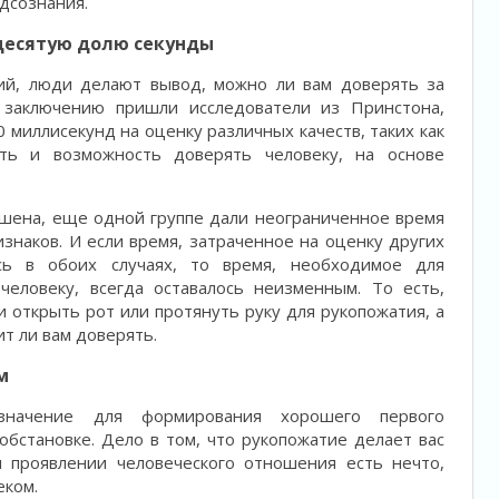
одсознания.
десятую долю секунды
ний, люди делают вывод, можно ли вам доверять за
 заключению пришли исследователи из Принстона,
 миллисекунд на оценку различных качеств, таких как
сть и возможность доверять человеку, на основе
ршена, еще одной группе дали неограниченное время
знаков. И если время, затраченное на оценку других
ось в обоих случаях, то время, необходимое для
человеку, всегда оставалось неизменным. То есть,
и открыть рот или протянуть руку для рукопожатия, а
т ли вам доверять.
м
значение для формирования хорошего первого
обстановке. Дело в том, что рукопожатие делает вас
 проявлении человеческого отношения есть нечто,
еком.