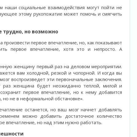
ым наши социальные взаимодействия могут пойти не
твующее этому рукопожатие может помочь и смягчить
 трудно, но возможно
са произвести первое впечатление, но, как показывают
ить первое впечатление, хотя это и непросто. А
енную женщину первый раз на деловом мероприятии.
кажется вам холодной, резкой и чопорной. И когда вы
мозг воспроизведет эти первоначальные заключения.
т раз женщина будет неожиданно теплой, милой и
сохранит первое впечатление, но к нему добавится
, но не в неформальной обстановке».
ечатление останется, но ваш мозг начнет добавлять
временем можно добавить достаточное количество
ое впечатление, но над этим нужно работать.
пешности