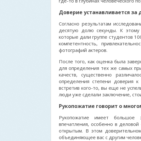
где-то в глубинах человеческого п
Доверие устанавливается за 
Согласно результатам исследова
десятую долю секунды. К этому
которые дали группе студентов 100
компетентность, привлекательно
фотографий актеров.
После того, как оценка была заве
для определения тех же самых при
качеств, существенно различал
определения степени доверия к 
встретив кого-то, вы еще не успел
люди уже сделали заключение, стои
Рукопожатие говорит о много
Рукопожатие имеет большое 
впечатления, особенно в деловой 
открытым. В этом доверительном
объединяющее вас с другим челов