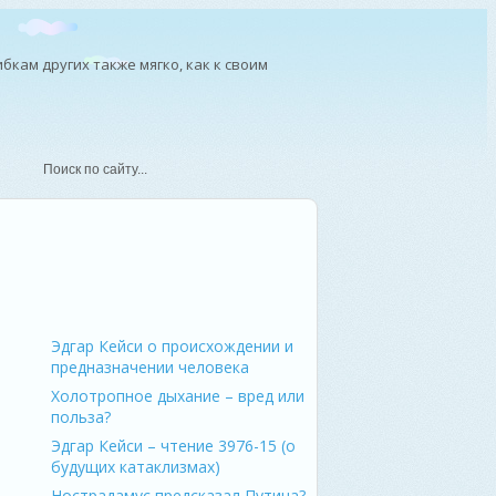
бкам других также мягко, как к своим
овица
Эдгар Кейси о происхождении и
предназначении человека
Холотропное дыхание – вред или
польза?
Эдгар Кейси – чтение 3976-15 (о
будущих катаклизмах)
Нострадамус предсказал Путина?