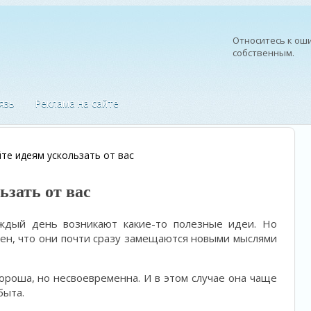
Относитесь к оши
собственным.
—
Китайская посл
язь
Реклама на сайте
те идеям ускользать от вас
ьзать от вас
аждый день возникают какие-то полезные идеи. Но
ен, что они почти сразу замещаются новыми мыслями
хороша, но несвоевременна. И в этом случае она чаще
быта.