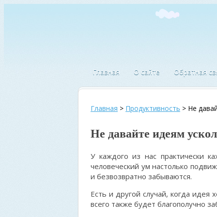
Главная
О сайте
Обратная св
Главная
>
Продуктивность
>
Не давай
Не давайте идеям ускол
У каждого из нас практически к
человеческий ум настолько подвиж
и безвозвратно забываются.
Есть и другой случай, когда идея 
всего также будет благополучно за