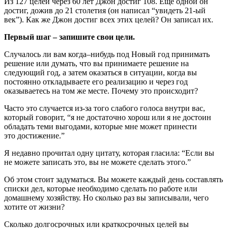
Из 127 целей через 60 лет Джон достиг 108. Еще одной он
достиг, дожив до 21 столетия (он написал “увидеть 21-ый
век”). Как же Джон достиг всех этих целей? Он записал их.
Первый шаг – запишите свои цели.
Случалось ли вам когда–нибудь под Новый год принимать
решение или думать, что вы принимаете решение на
следующий год, а затем оказаться в ситуации, когда вы
постоянно откладываете его реализацию и через год
оказываетесь на том же месте. Почему это происходит?
Часто это случается из-за того слабого голоса внутри вас,
который говорит, “я не достаточно хорош или я не достоин
обладать теми выгодами, которые мне может принести
это достижение.”
Я недавно прочитал одну цитату, которая гласила: “Если вы
не можете записать это, вы не можете сделать этого.”
Об этом стоит задуматься. Вы можете каждый день составлять
списки дел, которые необходимо сделать по работе или
домашнему хозяйству. Но сколько раз вы записывали, чего
хотите от жизни?
Сколько долгосрочных или краткосрочных целей вы