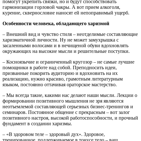
помогут укрепить связки, но и будут способствовать
гармонизации горловой чакры. А вот прием алкоголя,
курение, сквернословие наносят ей непоправимый ущерб.
Особенности человека, обладающего харизмой
– Внешний вид и чувство стиля – неотделимые составляющие
харизматичной личности. Ну не может замухрышка с
засаленными волосами и в нечищеной обуви вдохновлять
окружающих на высокие мысли и решительные поступки.
– Косноязычие и ограниченный кругозор – не самые лучшие
помощники в работе над собой. Преподносить идеи,
призванные покорить аудиторию и вдохновить на их
реализацию, нужно красиво, грамотным литературным
языком, постоянно оттачивая ораторское мастерство.
– Мы всегда такие, какими нас делают наши мысли. Лекции о
формировании позитивного мышления не зря являются
неотъемлемой составляющей серьезных бизнес-тренингов и
семинаров. Постоянное общение с прекрасным – вот залог
позитивного настроя, высокой работоспособности, и прочный
фундамент в создании харизмы.
– «В здоровом теле – здоровый дух». Здоровое,
тренированное, поддерживаемое в тонусе тело – ваш