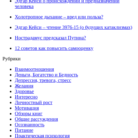
Эдгар Кейси о происхождении и предназначении
человека
Холотропное дыхание – вред или польза?
Эдгар Кейси – чтение 3976-15 (о будущих катаклизмах)
Нострадамус предсказал Путина?
12 советов как повысить самооценку
Рубрики
Взаимоотношения
Деньги, Богатство и Бедность
Депрессия, тревога, стресс
Желания
Здоровье
Интересно
Личностный рост
Мотивация
Обзоры книг
Общие рассуждения
Осознанность
Питание
Практическая психология