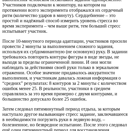
Участников подключали к монитору, на котором на
протяжении всего эксперимента отображался их сердечный
ритм (количество ударов в минуту). Сердцебиение – это
простой и надёжный способ измерить уровень стресса во
время эксперимента – чем выше ритм, тем больший стресс
испытывает участник.
После 10-минутного периода адаптации, участников просили
провести 2 минуты за выполнением сложного задания,
используя их субдоминантную (не основную) руку. В задании
требовалось повторить контуры фигуры в виде звезды, не
выходя за пределы ограниченной линии. И они могли
наблюдать за действиями своей руки только в зеркальном
отражении. Особое значение придавалось аккуратности
выполнения, и участникам давалась ложная информация о
“средних” результатах: 8 контуров за 2 минуты с количеством
ошибок менее 25. В реальности, участники в среднем
справлялись за это время примерно с двумя контурами, и
большинство допускало более 25 ошибок.
Затем следовал пятиминутный период отдыха, за которым
наступало другое вызывающее стресс задание, заключавшееся
в необходимости погрузить руки в ледяную воду, –
болезненное, но безвредное испытание. После этого следовал
ещё один пятиминутный период для восстановления.