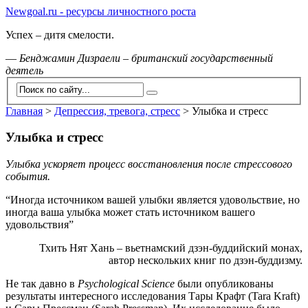
Newgoal.ru - ресурсы личностного роста
Успех – дитя смелости.
—
Бенджамин Дизраели – британский государственный
деятель
Главная
>
Депрессия, тревога, стресс
>
Улыбка и стресс
Улыбка и стресс
Улыбка ускоряет процесс восстановления после стрессового
события.
“Иногда источником вашей улыбки является удовольствие, но
иногда ваша улыбка может стать источником вашего
удовольствия”
Тхить Нят Хань – вьетнамский дзэн-буддийский монах,
автор нескольких книг по дзэн-буддизму.
Не так давно в
Psychological Science
были опубликованы
результаты интересного исследования Тары Крафт (Tara Kraft)