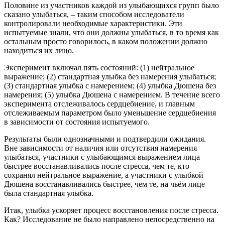
Половине из участников каждой из улыбающихся групп было
сказано улыбаться, – таким способом исследователи
контролировали необходимые характеристики. Эти
испытуемые знали, что они должны улыбаться, в то время как
остальным просто говорилось, в каком положении должно
находиться их лицо.
Эксперимент включал пять состояний: (1) нейтральное
выражение; (2) стандартная улыбка без намерения улыбаться;
(3) стандартная улыбка с намерением; (4) улыбка Дюшена без
намерения; (5) улыбка Дюшена с намерением. В течение всего
эксперимента отслеживалось сердцебиение, и главным
отслеживаемым параметром было уменьшение сердцебиения
в зависимости от состояния испытуемого.
Результаты были однозначными и подтвердили ожидания.
Вне зависимости от наличия или отсутствия намерения
улыбаться, участники с улыбающимся выражением лица
быстрее восстанавливались после стресса, чем те, кто
сохранял нейтральное выражение, а участники с улыбкой
Дюшена восстанавливались быстрее, чем те, на чьём лице
была стандартная улыбка.
Итак, улыбка ускоряет процесс восстановления после стресса.
Как? Исследование не было направлено непосредственно на