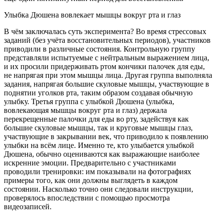
Улыбка Дюшена вовлекает мышцы вокруг рта и глаз
В чём заключалась суть эксперимента? Во время стрессовых
заданий (без учёта восстановительных периодов), участников
приводили в различные состояния. Контрольную группу
представляли испытуемые с нейтральным выражением лица,
и их просили придерживать ртом кончики палочек для еды,
не напрягая при этом мышцы лица. Другая группа выполняла
задания, напрягая большие скуловые мышцы, участвующие в
поднятии уголков рта, таким образом создавая обычную
улыбку. Третья группа с улыбкой Дюшена (улыбка,
вовлекающая мышцы вокруг рта и глаз) держала
перекрещенные палочки для еды во рту, задействуя как
большие скуловые мышцы, так и круговые мышцы глаз,
участвующие в закрывании век, что приводило к появлению
улыбки на всём лице. Именно те, кто улыбается улыбкой
Дюшена, обычно оцениваются как выражающие наиболее
искренние эмоции. Предварительно с участниками
проводили тренировки: им показывали на фотографиях
примеры того, как они должны выглядеть в каждом
состоянии. Насколько точно они следовали инструкции,
проверялось впоследствии с помощью просмотра
видеозаписей.