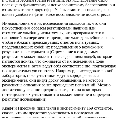
и Сары Прессман (Sarah Pressman). Их исследование было
посвящено физическому и психологическому благополучию и
взаимосвязи этих двух сфер. Учёные заинтересовались, как
влияет улыбка на физическое восстановление после стресса.
Инновационным в их исследовании являлось то, что они
искусственным образом регулировали наличие или
отсутствие улыбки у испытуемых, что превращало это в
настоящий эксперимент и предпринимали дальнейшие шаги,
чтобы избежать предсказуемых ответов испытуемых,
представляющих собой их представления о возможных
результатах эксперимента (Стремление к ожидаемым
результатам может помешать исследованиям людей, которые
пытаются понять, что ожидается от их поведения в ходе
эксперимента и затем ведут себя соответственно, подтверждая
исследовательскую гипотезу. Например, в исследовательской
лаборатории, пока участники ждут в коридоре начала
эксперимента, они видят доску объявлений, на которой
размещены описания ранее прошедших испытаний. Можно
достаточно уверенно предположить, что на некоторых
потенциальных участников это окажет влияние и определит
результат исследований).
Крафт и Прессман привлекли к эксперименту 169 студентов,
сказав, что им предстоит участвовать в исследовании
выполнения человеком нескольких заданий одновременно.