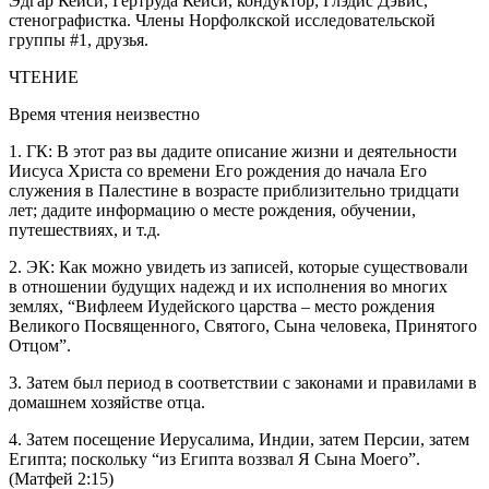
Эдгар Кейси; Гертруда Кейси, кондуктор; Глэдис Дэвис,
стенографистка. Члены Норфолкской исследовательской
группы #1, друзья.
ЧТЕНИЕ
Время чтения неизвестно
1. ГК: В этот раз вы дадите описание жизни и деятельности
Иисуса Христа со времени Его рождения до начала Его
служения в Палестине в возрасте приблизительно тридцати
лет; дадите информацию о месте рождения, обучении,
путешествиях, и т.д.
2. ЭК: Как можно увидеть из записей, которые существовали
в отношении будущих надежд и их исполнения во многих
землях, “Вифлеем Иудейского царства – место рождения
Великого Посвященного, Святого, Сына человека, Принятого
Отцом”.
3. Затем был период в соответствии с законами и правилами в
домашнем хозяйстве отца.
4. Затем посещение Иерусалима, Индии, затем Персии, затем
Египта; поскольку “из Египта воззвал Я Сына Моего”.
(Матфей 2:15)