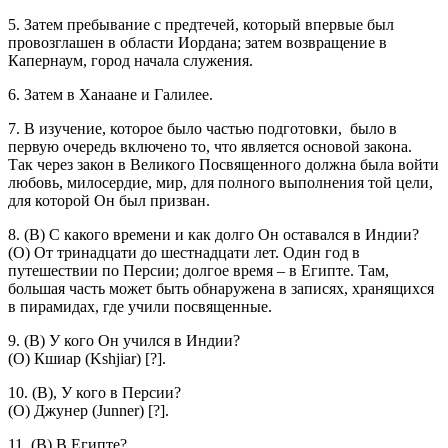
5. Затем пребывание с предтечей, который впервые был
провозглашен в области Иордана; затем возвращение в
Капернаум, город начала служения.
6. Затем в Ханаане и Галилее.
7. В изучение, которое было частью подготовки, было в
первую очередь включено то, что является основой закона.
Так через закон в Великого Посвященного должна была войти
любовь, милосердие, мир, для полного выполнения той цели,
для которой Он был призван.
8. (В) С какого времени и как долго Он оставался в Индии?
(О) От тринадцати до шестнадцати лет. Один год в
путешествии по Персии; долгое время – в Египте. Там,
большая часть может быть обнаружена в записях, хранящихся
в пирамидах, где учили посвященные.
9. (В) У кого Он учился в Индии?
(О) Кшиар (Kshjiar) [?].
10. (В), У кого в Персии?
(О) Джунер (Junner) [?].
11. (В) В Египте?