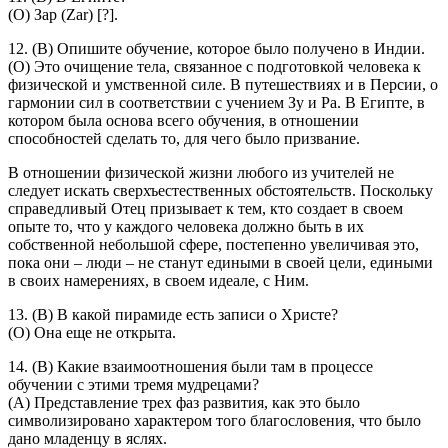
(О) Зар (Zar) [?].
12. (В) Опишите обучение, которое было получено в Индии.
(О) Это очищение тела, связанное с подготовкой человека к
физической и умственной силе. В путешествиях и в Персии, о
гармонии сил в соответствии с учением Зу и Ра. В Египте, в
котором была основа всего обучения, в отношении
способностей сделать то, для чего было призвание.
В отношении физической жизни любого из учителей не
следует искать сверхъестественных обстоятельств. Поскольку
справедливый Отец призывает к тем, кто создает в своем
опыте то, что у каждого человека должно быть в их
собственной небольшой сфере, постепенно увеличивая это,
пока они – люди – не станут едиными в своей цели, едиными
в своих намерениях, в своем идеале, с Ним.
13. (В) В какой пирамиде есть записи о Христе?
(О) Она еще не открыта.
14. (В) Какие взаимоотношения были там в процессе
обучении с этими тремя мудрецами?
(A) Представление трех фаз развития, как это было
символизировано характером того благословения, что было
дано младенцу в яслях.