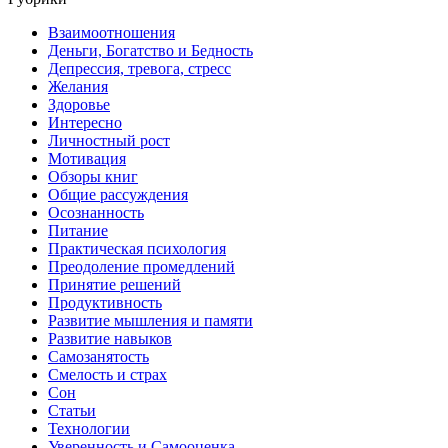
Взаимоотношения
Деньги, Богатство и Бедность
Депрессия, тревога, стресс
Желания
Здоровье
Интересно
Личностный рост
Мотивация
Обзоры книг
Общие рассуждения
Осознанность
Питание
Практическая психология
Преодоление промедлений
Принятие решений
Продуктивность
Развитие мышления и памяти
Развитие навыков
Самозанятость
Смелость и страх
Сон
Статьи
Технологии
Уверенность и Самооценка