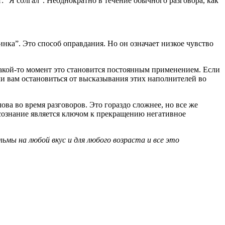
: “Я солгал”. Неоднократно в течение обычного разговора, как
нка”. Это способ оправдания. Но он означает низкое чувство
какой-то момент это становится постоянным применением. Если
гли вам остановиться от высказывания этих наполнителей во
ва во время разговоров. Это гораздо сложнее, но все же
Осознание является ключом к прекращению негативное
льмы на любой вкус и для любого возраста и все это