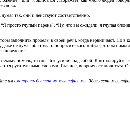
оложение”, или “я ошибался”. Поражает, как много людей говорят
е слово.
 думая так, они и действуют соответственно.
 просто глупый парень”, “Ну, что вы ожидали, я глупая блонди
тобы заполнить пробелы в своей речи, когда нервничают. Но в 
, даже не думая об этом, то попросите кого-нибудь, чтобы помо
ое поведение.
екому помочь, то сделайте усилия над собой. Контролируйте сло
ляются ругательными словами. Главное, вовремя остановиться. 
айте им
смотреть бесплатно мультфильмы
. Здесь есть мультфи