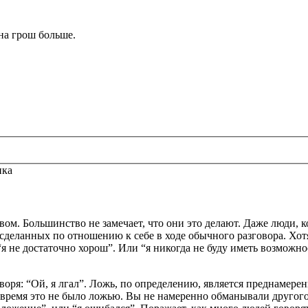
на грош больше.
нка
вом. Большинство не замечает, что они это делают. Даже люди, 
деланных по отношению к себе в ходе обычного разговора. Хот
 “я не достаточно хорош”. Или “я никогда не буду иметь возможн
оворя: “Ой, я лгал”. Ложь, по определению, является преднамер
время это не было ложью. Вы не намеренно обманывали другого 