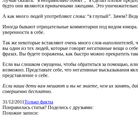
Лучше сказать: “я неправильно понял”, “я сделал плохое предп
будто они являются привычными лжецами. Это уничижительно
А как много людей употребляют слова: “я глупый”. Зачем? Ведь
Иногда бывают отрицательные комментарии под видом юмора. “Я
уверенности в себе.
Так же некоторые вставляют очень много слов-наполнителей, ч
вы один из тех людей, которые говорят негативные вещи о себе
фразах. Вы будете поражены, как быстро можно прекратить так
Если вы слишком смущены, чтобы обратиться за помощью, или н
возможно. Представьте себе, что негативные высказывания яв
представление о себе.
Если ваши дети вам мешают и вы не знаете, чем их занять, д
совершенно бесплатно.
31/12/2011
Только факты
Понравилась статья? Поделись с друзьями:
Похожие записи: