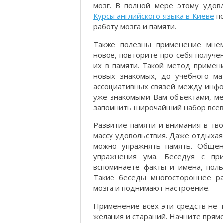
мозг. В полной мере этому удовл
Курсы английского языка в Киеве
по
работу мозга и памяти.
Также полезны применение мнем
новое, повторите про себя получе
их в памяти. Такой метод примен
новых знакомых, до учебного ма
ассоциативных связей между инфо
уже знакомыми Вам объектами, ме
запомнить широчайший набор все
Развитие памяти и внимания в тв
массу удовольствия. Даже отдыхая
можно упражнять память. Обще
упражнения ума. Беседуя с пр
вспоминаете факты и имена, поль
Такие беседы многостороннее р
мозга и поднимают настроение.
Применение всех эти средств не 
желания и стараний. Начните прямо