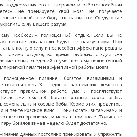
ля поддержания его в здоровом и работоспособном
етесь, не тренируете свой мозг, не получаете
венные способности будут не на высоте. Следующие
укрепить силу Вашего разума.
 ему необходим полноценный отдых. Если Вы не
умственные показатели будут не наилучшими. При
отать в полную силу и неспособен эффективно решать
. Помимо отдыха, во время глубоких стадий сна
пление новых сведений в уме, поэтому полноценный
ля крепкой памяти и эффективной работы мозга.
 полноценное питание, богатое витаминами и
е кислоты омега-3 — один из важнейших элементов
бствуют правильной работе ума и препятствуют
 Кислотами омега-3 богаты разные сорта рыбы,
, семена льна и соевые бобы. Кроме этих продуктов,
й и пейте красное вино — они богаты витаминами и
т клетки организма, и мозга в том числе. Только не
 пару бокалов вина в неделю будет достаточно.
минания данных постоянно тренировать и упражнять