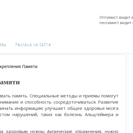
Оптимист видит 
пессимист видит
—
Китайская муд
язь
Реклама на сайте
крепления Памяти
Памяти
ивать память. Специальные методы и приемы помогут
внимание и способность сосредоточиваться. Развитие
оминать информацию улучшает общее здоровье мозга
астом нарушений, таких как болезнь Альцгеймера и
ла здоровым нужны физические упражнения, нужно