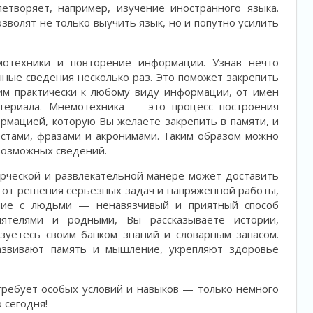
етворяет, например, изучение иностранного языка.
зволят не только выучить язык, но и попутно усилить
отехники и повторение информации. Узнав нечто
нные сведения несколько раз. Это поможет закрепить
им практически к любому виду информации, от имен
териала. Мнемотехника — это процесс построения
рмацией, которую Вы желаете закрепить в памяти, и
стами, фразами и акронимами. Таким образом можно
возможных сведений.
орческой и развлекательной манере может доставить
 от решения серьезных задач и напряженной работы,
ние с людьми — ненавязчивый и приятный способ
иятелями и родными, Вы рассказываете истории,
зуетесь своим банком знаний и словарным запасом.
азвивают память и мышление, укрепляют здоровье
требует особых условий и навыков — только немного
 сегодня!