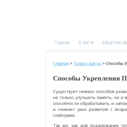
Главная
О сайте
Обратная св
Главная
>
Только факты
>
Способы У
Способы Укрепления 
Существует немало способов разв
не только улучшить память, но и 
способности обрабатывать и зап
и снижает риск развития с возр
слабоумие.
Так же, как для поддержания те