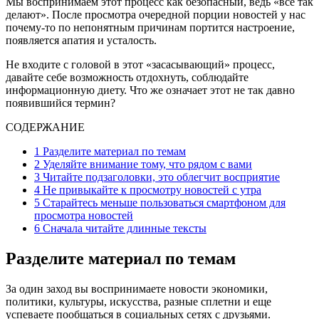
Мы воспринимаем этот процесс как безопасный, ведь «все так
делают». После просмотра очередной порции новостей у нас
почему-то по непонятным причинам портится настроение,
появляется апатия и усталость.
Не входите с головой в этот «засасывающий» процесс,
давайте себе возможность отдохнуть, соблюдайте
информационную диету. Что же означает этот не так давно
появившийся термин?
СОДЕРЖАНИЕ
1
Разделите материал по темам
2
Уделяйте внимание тому, что рядом с вами
3
Читайте подзаголовки, это облегчит восприятие
4
Не привыкайте к просмотру новостей с утра
5
Старайтесь меньше пользоваться смартфоном для
просмотра новостей
6
Сначала читайте длинные тексты
Разделите материал по темам
За один заход вы воспринимаете новости экономики,
политики, культуры, искусства, разные сплетни и еще
успеваете пообщаться в социальных сетях с друзьями.