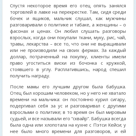
Спустя некоторое время его отец опять занялся
торговлей в лавке на перекрестке. Там, сидя среди
бочек и ящиков, мальчик слушал, как мужчины
разговаривали о политике и табаке, а женщины – о
фасонах и ценах. Он любил слушать разговоры
взрослых, когда они покупали ткани, муку, рис, чай,
травы, лекарства – все то, что они не выращивали
или не производили на своих фермах. За каждый
доллар, потраченный на покупку, клиенты имели
право угоститься виски из бочонка с кружкой,
стоявшего в углу. Расплатившись, народ спешил
получить награду.
После мамы его лучшим другом была бабушка.
Отец был хорошим человеком, но у него не хватало
времени на мальчика: он постоянно курил сигару,
подергивал себя за ус и разговаривал с другими
взрослыми о политике; в то время он был мировым
судьей, и все называли его “сквайр”. Бабушка всегда
была одна или хлопотала на кухне с Пэтси Кейси; у
нее было много времени для разговоров, и ей