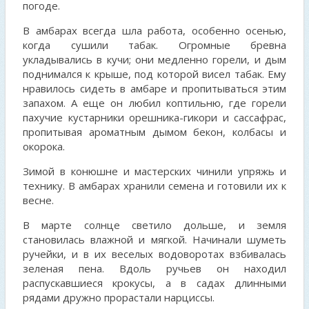
погоде.
В амбарах всегда шла работа, особенно осенью,
когда сушили табак. Огромные бревна
укладывались в кучи; они медленно горели, и дым
поднимался к крыше, под которой висел табак. Ему
нравилось сидеть в амбаре и пропитываться этим
запахом. А еще он любил коптильню, где горели
пахучие кустарники орешника-гикори и сассафрас,
пропитывая ароматным дымом бекон, колбасы и
окорока.
Зимой в конюшне и мастерских чинили упряжь и
технику. В амбарах хранили семена и готовили их к
весне.
В марте солнце светило дольше, и земля
становилась влажной и мягкой. Начинали шуметь
ручейки, и в их веселых водоворотах взбивалась
зеленая пена. Вдоль ручьев он находил
распускавшиеся крокусы, а в садах длинными
рядами дружно прорастали нарциссы.