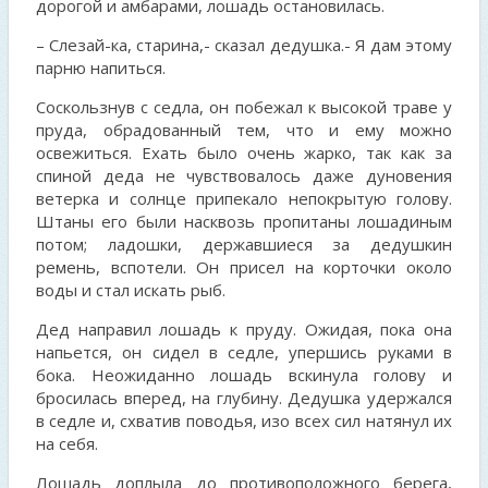
дорогой и амбарами, лошадь остановилась.
– Слезай-ка, старина,- сказал дедушка.- Я дам этому
парню напиться.
Соскользнув с седла, он побежал к высокой траве у
пруда, обрадованный тем, что и ему можно
освежиться. Ехать было очень жарко, так как за
спиной деда не чувствовалось даже дуновения
ветерка и солнце припекало непокрытую голову.
Штаны его были насквозь пропитаны лошадиным
потом; ладошки, державшиеся за дедушкин
ремень, вспотели. Он присел на корточки около
воды и стал искать рыб.
Дед направил лошадь к пруду. Ожидая, пока она
напьется, он сидел в седле, упершись руками в
бока. Неожиданно лошадь вскинула голову и
бросилась вперед, на глубину. Дедушка удержался
в седле и, схватив поводья, изо всех сил натянул их
на себя.
Лошадь доплыла до противоположного берега,