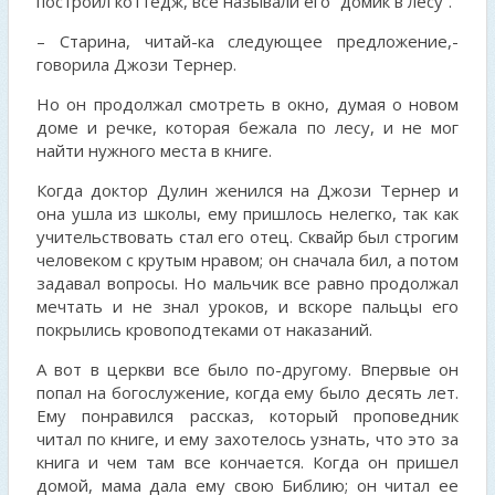
построил коттедж, все называли его “домик в лесу”.
– Старина, читай-ка следующее предложение,-
говорила Джози Тернер.
Но он продолжал смотреть в окно, думая о новом
доме и речке, которая бежала по лесу, и не мог
найти нужного места в книге.
Когда доктор Дулин женился на Джози Тернер и
она ушла из школы, ему пришлось нелегко, так как
учительствовать стал его отец. Сквайр был строгим
человеком с крутым нравом; он сначала бил, а потом
задавал вопросы. Но мальчик все равно продолжал
мечтать и не знал уроков, и вскоре пальцы его
покрылись кровоподтеками от наказаний.
А вот в церкви все было по-другому. Впервые он
попал на богослужение, когда ему было десять лет.
Ему понравился рассказ, который проповедник
читал по книге, и ему захотелось узнать, что это за
книга и чем там все кончается. Когда он пришел
домой, мама дала ему свою Библию; он читал ее