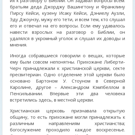
их к разговору о Библии. Он задавал вопросы всем:
братьям деда Джорджу Вашингтону и Франклину
Пирсу Кейси, кузену Исаку Кейси, Дэниелу Аузли,
Эду Джоунзу, мужу его тети, и всем тем, кто слушал
его и отвечал на его вопросы. Если ему удавалось
навести взрослых на разговор о Библии, он
удалялся в укромный уголок и слушал их доводы и
мнения.
Иногда собравшиеся говорили о вещах, которые
ему были совсем непонятны. Прихожане Либерти-
Черч принадлежали к христианской церкви, секте
пресвитериан. Одно отделение этой церкви было
основано Бартоном У. Стоуном в Северной
Каролине, другое – Александром Кэмпбеллом в
Пенсильвании. Впервые эти два человека
встретились здесь, в местной церкви.
Христианская церковь признавала открытую
общину, то есть прихожане могли принадлежать к
различным направлениям христианства;
богослужение проходило каждое воскресенье.