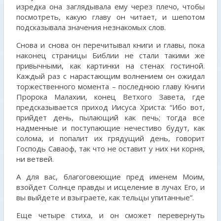
изредка она заглядывала ему через плечо, чтобы
посмотреть, какую главу он читает, и шепотом
подсказывала значения незнакомых слов.
Снова и снова он перечитывал книги и главы, пока
наконец страницы Библии не стали такими же
привычными, как картинки на стенах гостиной.
Каждый раз с нарастающим волнением он ожидал
торжественного момента – последнюю главу Книги
Пророка Малахии, конец Ветхого Завета, где
предсказывается приход Иисуса Христа: “Ибо вот,
прийдет день, пылающий как печь; тогда все
надменные и поступающие нечестиво будут, как
солома, и попалит их грядущий день, говорит
Господь Саваоф, так что не оставит у них ни корня,
ни ветвей.
А для вас, благоговеющие пред именем Моим,
взойдет Солнце правды и исцеление в лучах Его, и
вы выйдете и взыграете, как тельцы упитанные”.
Еще четыре стиха, и он сможет перевернуть