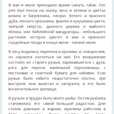
В мае и июне приходило время сажать табак. Лес
уже был похож на сказку, весь в зелени и цветах
кизила и багрянника, гикори, белого и красного
дуба, лесного орешника, фиалок и кукушкина цвета,
заячьей капусты, дынного дерева и майского
яблока, или библейской мандрагоры,- небольшого
растения, которое цветет в мае и приносит
съедобные плоды в конце июня – начале июля.
В лесу водились перепела и кролики, и, повзрослев,
он научился охотиться на них. Его вооружение
состояло из старого ружья, заряжавшегося с дула,
рога для пороха, маленькой пороховницы с
пистонами и газетной бумаги для набивки. Если
ружье было набито недостаточно плотно, при
выстреле пыж вылетал и загорался, и это было
восхитительное зрелище.
В ручьях и прудах было много рыбы. Летом рыбалка
становилась его самой большой радостью. Дни
стояли длинные и жаркие, мужчины работали в