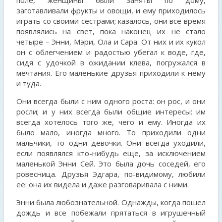
поле, женщины были заняты по дому,
заготавливали фрукты и овощи, и ему приходилось
играть со своими сестрами; казалось, они все время
появлялись на свет, пока наконец их не стало
четыре – Энни, Мэри, Ола и Сара. От них и их кукол
он с облегчением и радостью убегал к воде, где,
сидя с удочкой в ожидании клева, погружался в
мечтания. Его маленькие друзья приходили к нему
и туда.
Они всегда были с ним одного роста: он рос, и они
росли; и у них всегда были общие интересы: им
всегда хотелось того же, чего и ему. Иногда их
было мало, иногда много. То приходили одни
мальчики, то одни девочки. Они всегда уходили,
если появлялся кто-нибудь еще, за исключением
маленькой Энни Сей. Это была дочь соседей, его
ровесница. Друзья Эдгара, по-видимому, любили
ее: она их видела и даже разговаривала с ними.
Энни была любознательной. Однажды, когда пошел
дождь и все побежали прятаться в игрушечный