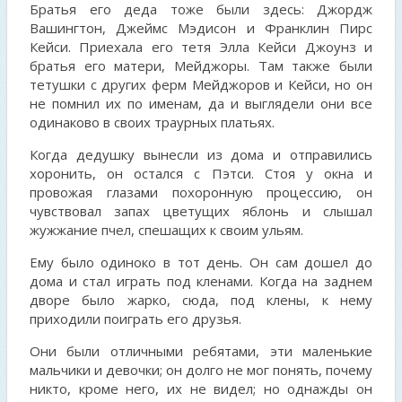
Братья его деда тоже были здесь: Джордж
Вашингтон, Джеймс Мэдисон и Франклин Пирс
Кейси. Приехала его тетя Элла Кейси Джоунз и
братья его матери, Мейджоры. Там также были
тетушки с других ферм Мейджоров и Кейси, но он
не помнил их по именам, да и выглядели они все
одинаково в своих траурных платьях.
Когда дедушку вынесли из дома и отправились
хоронить, он остался с Пэтси. Стоя у окна и
провожая глазами похоронную процессию, он
чувствовал запах цветущих яблонь и слышал
жужжание пчел, спешащих к своим ульям.
Ему было одиноко в тот день. Он сам дошел до
дома и стал играть под кленами. Когда на заднем
дворе было жарко, сюда, под клены, к нему
приходили поиграть его друзья.
Они были отличными ребятами, эти маленькие
мальчики и девочки; он долго не мог понять, почему
никто, кроме него, их не видел; но однажды он