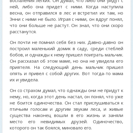
воспаления легких. Он думал, что либо они уйдут с
ней, либо она придет с ними. Когда наступила
весна, он отправился в лес и встретил их там, но
Энни с ними не было. Играя с ними, он вдруг понял,
что они больше не растут. Он знал, что они скоро
расстанутся.
Он почти не помнил себя без них. Давно-давно он
построил маленький домик в саду, среди стеблей
бобов, и однажды к нему пришел поиграть мальчик.
Он рассказал об этом маме, но она не увидела его
приятеля. На следующий день мальчик пришел
опять и привел с собой других. Вот тогда-то мама
их и увидела.
Он со страхом думал, что однажды они не придут к
нему, но, когда этот день настал, он понял, что уже
не боится одиночества. Он стал прислушиваться к
птичьим голосам и другим звукам леса, и живые
существа наконец вошли в его жизнь и заняли
место его невидимых друзей. Одиночество,
которого он так боялся, миновало его.