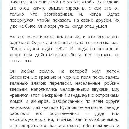
выяснил, что они сами не хотят, чтобы их видели.
Его отец как-то вышел спросить, с кем это он
только что разговаривал, и, когда Эдгар
повернулся, чтобы показать на своих друзей, их
уже не было. Они вернулись, когда отец ушел.
Но его мама иногда видела их, и это его очень
радовало. Однажды она выглянула в окно и сказала:
“Твои друзья ждут тебя”. И когда он вышел во
двор, они действительно были там, катаясь со
стога сена.
Он любил землю, на которой жил: летом
бесконечные красные и черные поля покрывались
зеленью злаков; перелески, населенные робким
зверьем, наполнялись мелодичными звуками. Ему
нравился этот бескрайний ландшафт с островками
домов и амбаров, разбросанных по всей округе
насколько глаз хватало. Куда бы он ни пошел, везде
работали его родственники – дядя или
двоюродные братья,- и он мог зайти в любой амбар
и поговорить о рыбалке и охоте, табачном листе и