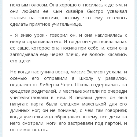
нежным голосом. Она хорошо относилась к детям, и
они любили ее. Сын сквайра быстро усваивал
знания на занятиях, потому что ему хотелось
сделать приятное учительнице.
– Я знаю урок,- говорил он, и она наклонялась к
нему и спрашивала его. И тогда он чувствовал запах
ее саше, которое она носила при себе, и, если она
заглядывала ему через плечо, ее волосы касались
его щеки.
Но когда наступила весна, миссис Эллисон уехала, и
осенью его отправили в школу у развилки,
недалеко от Либерти-Черч. Школа содержалась на
средства родителей, и местные жители по очереди
учительствовали в ней. В первый день он был
напуган: парта была слишком маленькой для его
длинных ног; он не понимал, о чем там говорили;
когда учительница обращалась к нему, все дети на
него смотрели, ноги его застревали под партой, и
он не мог встать.