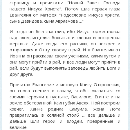
страницу и прочитать: “Новый Завет Господа
нашего Иисуса Христа”. Потом шла первая глава
Евангелия от Матфея: “Родословие Иисуса Христа,
сына Давидова, сына Авраамова …”
И тогда он был счастлив, ибо Иисус торжествовал
над злом, исцелял больных и слепых и воскрешал
мертвых. Даже когда его распяли, он воскрес и
отправился к Отцу своему в рай. И в Евангелии от
Иоанна он рассказал своим ученикам, каким путем и
они могут прийти в рай, и все люди могут прийти в
рай, если будут выполнять заповедь любить Бога и
друг друга.
Прочитав Евангелие и истовую Книгу Откровения,
он снова спешил к началу, чтобы оказаться со
своими героями в пустыне, Вавилоне, Египте и на
земле обетованной. Каин убил Авеля, Ной построил
ковчег, Ханна родила Самуила, жена Лота
превратилась в соляной столб … все дальше и
дальше шли герои и злодеи, презренные и
великие.