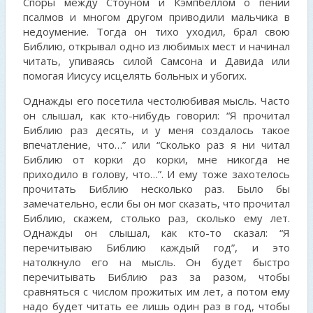
Споры между Стоуном и Кэмпбеллом о пении
псалмов и многом другом приводили мальчика в
недоумение. Тогда он тихо уходил, брал свою
Библию, открывал одно из любимых мест и начинал
читать, упиваясь силой Самсона и Давида или
помогая Иисусу исцелять больных и убогих.
Однажды его посетила честолюбивая мысль. Часто
он слышал, как кто-нибудь говорил: “Я прочитал
Библию раз десять, и у меня создалось такое
впечатление, что…” или “Сколько раз я ни читал
Библию от корки до корки, мне никогда не
приходило в голову, что…”. И ему тоже захотелось
прочитать Библию несколько раз. Было бы
замечательно, если бы он мог сказать, что прочитал
Библию, скажем, столько раз, сколько ему лет.
Однажды он слышал, как кто-то сказал: “Я
перечитываю Библию каждый год”, и это
натолкнуло его на мысль. Он будет быстро
перечитывать Библию раз за разом, чтобы
сравняться с числом прожитых им лет, а потом ему
надо будет читать ее лишь один раз в год, чтобы