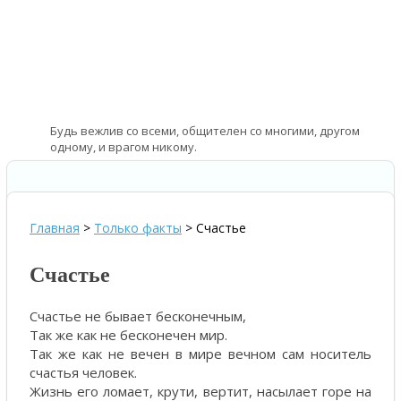
Будь вежлив со всеми, общителен со многими, другом
одному, и врагом никому.
—
Бенджамин Франклин – американский государственный
деятель
Главная
>
Только факты
>
Счастье
Счастье
Счастье не бывает бесконечным,
Так же как не бесконечен мир.
Так же как не вечен в мире вечном сам носитель
счастья человек.
Жизнь его ломает, крути, вертит, насылает горе на