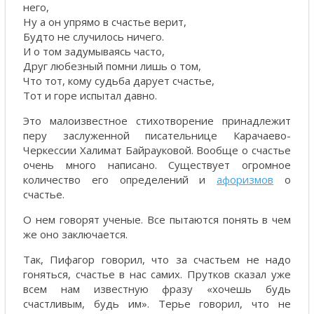
него,
Ну а он упрямо в счастье верит,
Будто не случилось ничего.
И о том задумываясь часто,
Друг любезный помни лишь о том,
Что тот, кому судьба дарует счастье,
Тот и горе испытал давно.
Это малоизвестное стихотворение принадлежит
перу заслуженной писательнице Карачаево-
Черкессии Халимат Байрауковой. Вообще о счастье
очень много написано. Существует огромное
количество его определений и
афоризмов
о
счастье.
О нем говорят ученые. Все пытаются понять в чем
же оно заключается.
Так, Пифагор говорил, что за счастьем не надо
гоняться, счастье в нас самих. Прутков сказал уже
всем нам известную фразу «хочешь будь
счастливым, будь им». Терье говорил, что не