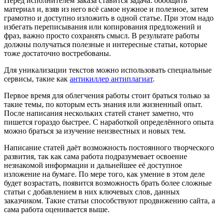
Перед исполнителем заказа ставится задача: обобщить
материал и, взяв из него всё самое нужное и полезное, затем
грамотно и доступно изложить в одной статье. При этом надо
избегать переписывания или копирования предложений и
фраз, важно просто сохранять смысл. В результате работы
должны получаться полезные и интересные статьи, которые
тоже достаточно востребованы.
Для уникализации текстов можно использовать специальные
сервисы, такие как
антикиллер антиплагиат
.
Первое время для облегчения работы стоит браться только за
такие темы, по которым есть знания или жизненный опыт.
После написания нескольких статей станет заметно, что
пишется гораздо быстрее. С наработкой определённого опыта
можно браться за изучение неизвестных и новых тем.
Написание статей даёт возможность постоянного творческого
развития, так как сама работа подразумевает освоение
незнакомой информации и дальнейшее её доступное
изложение на бумаге. По мере того, как умение в этом деле
будет возрастать, появится возможность брать более сложные
статьи с добавлением в них ключевых слов, данных
заказчиком. Такие статьи способствуют продвижению сайта, а
сама работа оценивается выше.